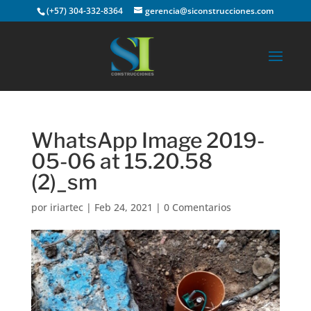
(+57) 304-332-8364
gerencia@siconstrucciones.com
WhatsApp Image 2019-
05-06 at 15.20.58
(2)_sm
por
iriartec
|
Feb 24, 2021
|
0 Comentarios