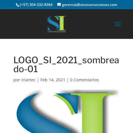
(+57) 304-332-8364
gerencia@siconstrucciones.com
LOGO_SI_2021_sombrea
do-01
por
iriartec
|
Feb 14, 2021
|
0 Comentarios