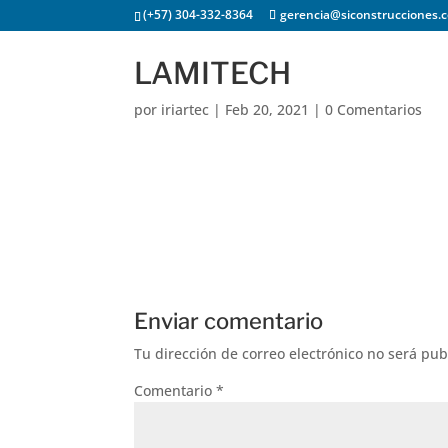
(+57) 304-332-8364
gerencia@siconstrucciones.
LAMITECH
por
iriartec
|
Feb 20, 2021
|
0 Comentarios
INICIO
NUESTRA EM
Enviar comentario
Tu dirección de correo electrónico no será pub
Comentario
*