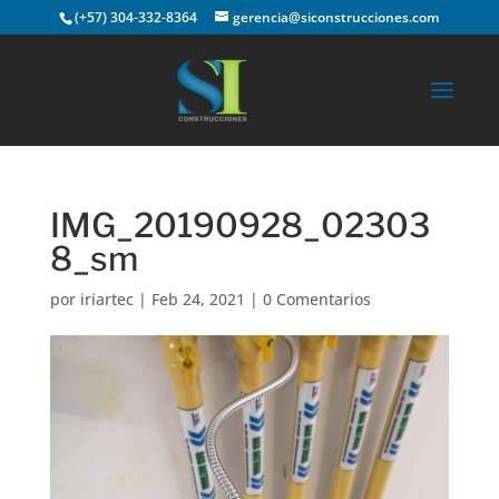
(+57) 304-332-8364
gerencia@siconstrucciones.com
IMG_20190928_02303
8_sm
por
iriartec
|
Feb 24, 2021
|
0 Comentarios