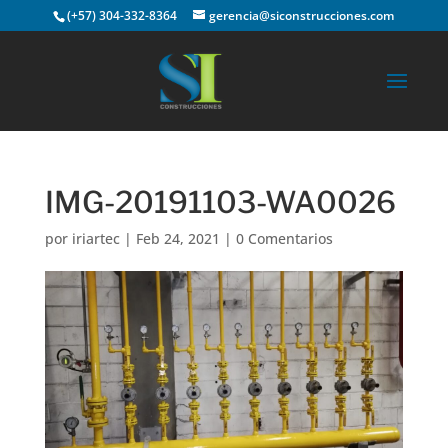
(+57) 304-332-8364
gerencia@siconstrucciones.com
IMG-20191103-WA0026
por
iriartec
|
Feb 24, 2021
|
0 Comentarios