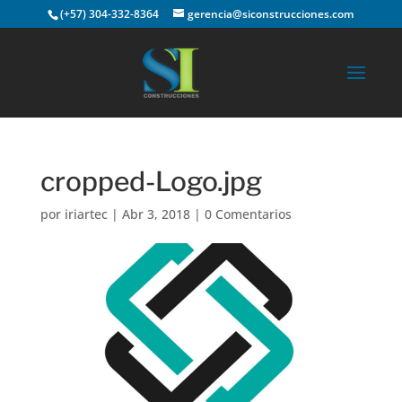
(+57) 304-332-8364
gerencia@siconstrucciones.com
cropped-Logo.jpg
por
iriartec
|
Abr 3, 2018
|
0 Comentarios